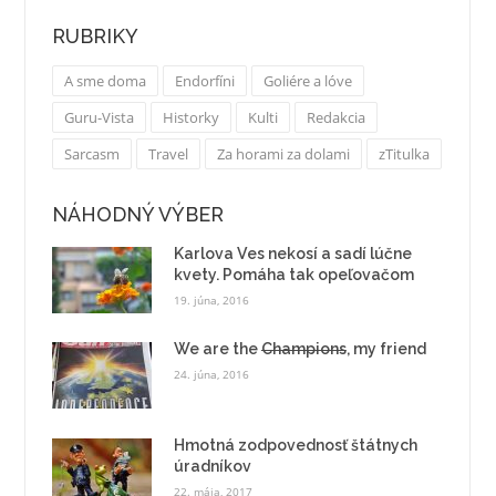
RUBRIKY
A sme doma
Endorfíni
Goliére a lóve
Guru-Vista
Historky
Kulti
Redakcia
Sarcasm
Travel
Za horami za dolami
zTitulka
NÁHODNÝ VÝBER
Karlova Ves nekosí a sadí lúčne
kvety. Pomáha tak opeľovačom
19. júna, 2016
We are the
Champions
, my friend
24. júna, 2016
Hmotná zodpovednosť štátnych
úradníkov
22. mája, 2017