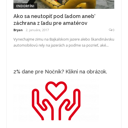
ENDORFÍNI
Ako sa neutopiť pod ľadom aneb‘
záchrana z ľadu pre amatérov
Bryan
2. januára, 2017
0
Vynechajme zimu na Bajkalskom jazere alebo škandinávsku
automobilovú rely na jazerách a poďme sa pozrieť, aké...
2% dane pre Nočník? Klikni na obrázok.