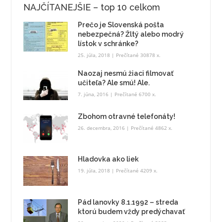
NAJČÍTANEJŠIE – top 10 celkom
Prečo je Slovenská pošta
nebezpečná? Žltý alebo modrý
lístok v schránke?
25. júla, 2018
| Prečítané 30878 x.
Naozaj nesmú žiaci filmovať
učiteľa? Ale smú! Ale.
7. júna, 2016
| Prečítané 6700 x.
Zbohom otravné telefonáty!
26. decembra, 2016
| Prečítané 4862 x.
Hladovka ako liek
19. júla, 2018
| Prečítané 4209 x.
Pád lanovky 8.1.1992 – streda
ktorú budem vždy predýchavať