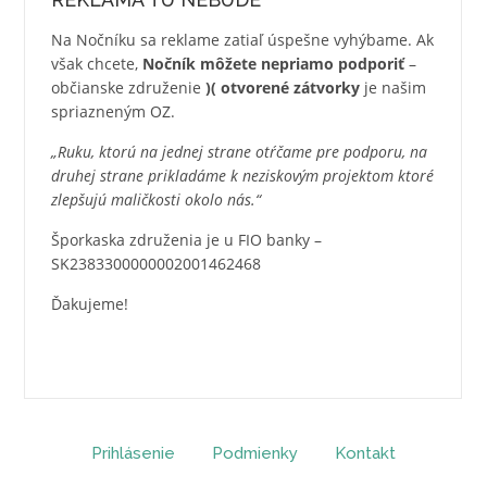
Na Nočníku sa reklame zatiaľ úspešne vyhýbame. Ak
však chcete,
Nočník môžete nepriamo podporiť
–
občianske združenie
)( otvorené zátvorky
je našim
spriazneným OZ.
„Ruku, ktorú na jednej strane otŕčame pre podporu, na
druhej strane prikladáme k neziskovým projektom ktoré
zlepšujú maličkosti okolo nás.“
Šporkaska združenia je u FIO banky –
SK2383300000002001462468
Ďakujeme!
Prihlásenie
Podmienky
Kontakt