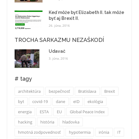
Keď môže byť Elizabeth II. tak môže
byť aj Brexit II.
26. júna, 2016
TROCHA SARKAZMU NEZAŠKODÍ
Udavač
3. júna, 2016
# tagy
architektúra
bezpečnosť
Bratislava
Brexit
byt
covid-19
dane
eID
ekológia
energia
ESTA
EU
Global Peace Index
hacking
história
hladovka
hmotná zodpovednosť
hypotermia
irónia
IT