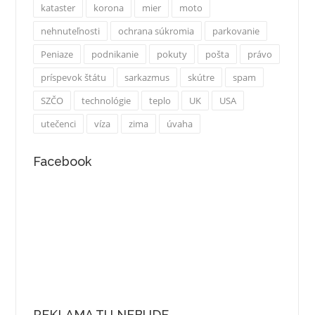
kataster
korona
mier
moto
nehnuteľnosti
ochrana súkromia
parkovanie
Peniaze
podnikanie
pokuty
pošta
právo
príspevok štátu
sarkazmus
skútre
spam
SZČO
technológie
teplo
UK
USA
utečenci
víza
zima
úvaha
Facebook
REKLAMA TU NEBUDE