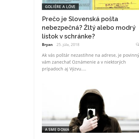
GOLIÉRE A LÓVE
Prečo je Slovenská pošta
nebezpečná? Žltý alebo modrý
lístok v schránke?
Bryan
25. júla, 2018
Ak vás poštár nezastihne na adrese, je povinn
vám zanechať Oznámenie a v niektorých
prípadoch aj Výzvu....
A SME DOMA