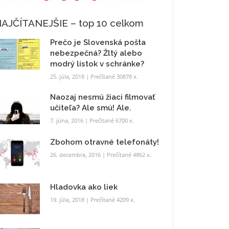
AJČÍTANEJŠIE – top 10 celkom
Prečo je Slovenská pošta
nebezpečná? Žltý alebo
modrý lístok v schránke?
25. júla, 2018
| Prečítané 30878 x.
Naozaj nesmú žiaci filmovať
učiteľa? Ale smú! Ale.
7. júna, 2016
| Prečítané 6700 x.
Zbohom otravné telefonáty!
26. decembra, 2016
| Prečítané 4862 x.
Hladovka ako liek
19. júla, 2018
| Prečítané 4209 x.