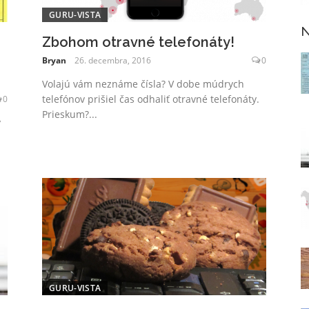
GURU-VISTA
N
Zbohom otravné telefonáty!
Bryan
26. decembra, 2016
0
Volajú vám neznáme čísla? V dobe múdrych
telefónov prišiel čas odhaliť otravné telefonáty.
0
Prieskum?...
ý
GURU-VISTA