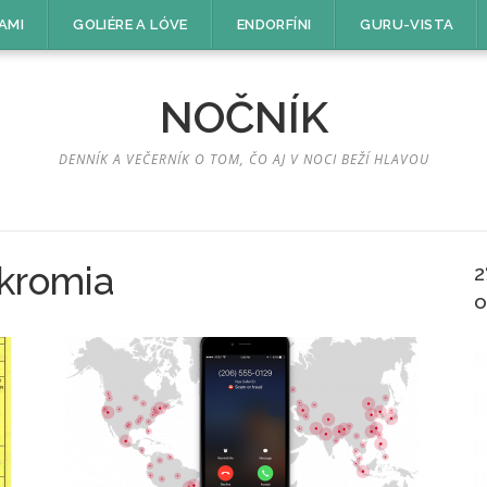
AMI
GOLIÉRE A LÓVE
ENDORFÍNI
GURU-VISTA
NOČNÍK
DENNÍK A VEČERNÍK O TOM, ČO AJ V NOCI BEŽÍ HLAVOU
kromia
2
o