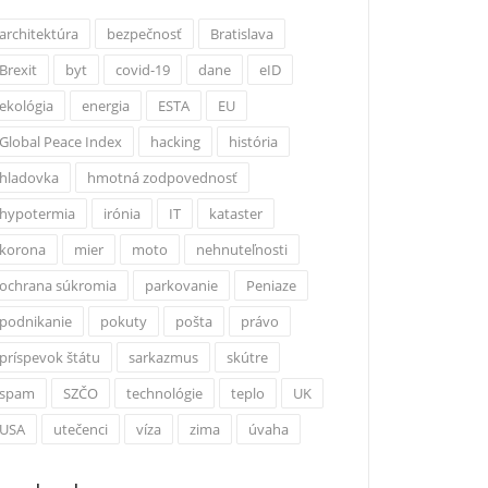
architektúra
bezpečnosť
Bratislava
Brexit
byt
covid-19
dane
eID
ekológia
energia
ESTA
EU
Global Peace Index
hacking
história
hladovka
hmotná zodpovednosť
hypotermia
irónia
IT
kataster
korona
mier
moto
nehnuteľnosti
ochrana súkromia
parkovanie
Peniaze
podnikanie
pokuty
pošta
právo
príspevok štátu
sarkazmus
skútre
spam
SZČO
technológie
teplo
UK
USA
utečenci
víza
zima
úvaha