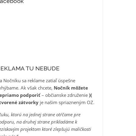
acebook
REKLAMA TU NEBUDE
a Nočníku sa reklame zatiaľ úspešne
yhýbame. Ak však chcete,
Nočník môžete
epriamo podporiť
– občianske združenie
)(
tvorené zátvorky
je našim spriazneným OZ.
Ruku, ktorú na jednej strane otŕčame pre
odporu, na druhej strane prikladáme k
eziskovým projektom ktoré zlepšujú maličkosti