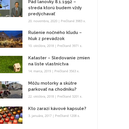
Pád lanovky 8.1.1992 –
streda ktorú budem vždy
predýchavať
20. novembra, 2020
| Prečítané 3983 x.
Rušenie nočného kľudu –
hluk z prevádzok
10. októbra, 2018
| Prečítané 3971 x.
Kataster – Sledovanie zmien
na liste vlastníctva
14. marca, 2019
| Prečítané 3563 x.
Môžu motorky a skútre
parkovať na chodníku?
22. októbra, 2018
| Prečítané 3201 x.
Kto zarazí kávové kapsule?
3. januára, 2017
| Prečítané 1208 x.