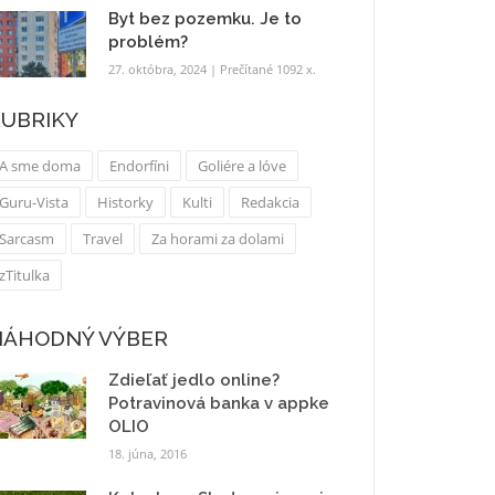
Byt bez pozemku. Je to
problém?
27. októbra, 2024
| Prečítané 1092 x.
UBRIKY
A sme doma
Endorfíni
Goliére a lóve
Guru-Vista
Historky
Kulti
Redakcia
Sarcasm
Travel
Za horami za dolami
zTitulka
NÁHODNÝ VÝBER
Zdieľať jedlo online?
Potravinová banka v appke
OLIO
18. júna, 2016