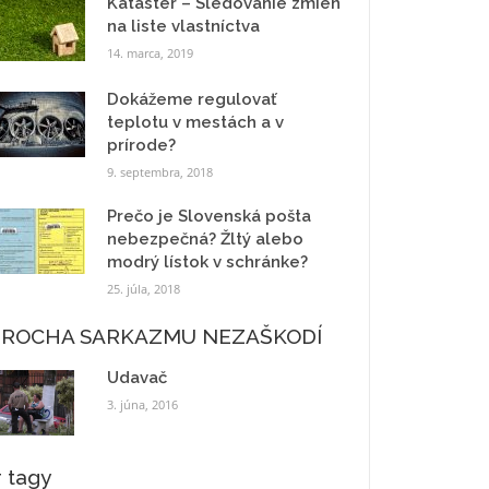
Kataster – Sledovanie zmien
na liste vlastníctva
14. marca, 2019
Dokážeme regulovať
teplotu v mestách a v
prírode?
9. septembra, 2018
Prečo je Slovenská pošta
nebezpečná? Žltý alebo
modrý lístok v schránke?
25. júla, 2018
TROCHA SARKAZMU NEZAŠKODÍ
Udavač
3. júna, 2016
 tagy